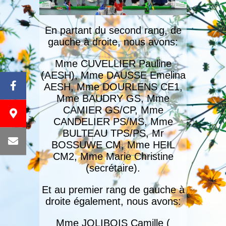
En partant du second rang, de
gauche à droite, nous avons:
Mme CUVELLIER Pauline
(AESH), Mme DAUSSE Emelina
AESH, Mme DOURLENS CE1,
Mme BAUDRY GS, Mme
CAMIER GS/CP, Mme
CANDELIER PS/MS, Mme
BULTEAU TPS/PS, Mr
BOSSUWE CM, Mme HEIL
CM2, Mme Marie Christine
(secrétaire).
Et au premier rang de gauche à
droite également, nous avons:
Mme JOLIBOIS Camille (