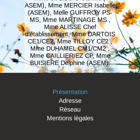
ASEM), Mme MERCIER Isabelle
(ASEM), Melle GUFFROY PS-
MS, Mme MARTINAGE MS ,
Mme ALISSE Chef
d’établissement, Mme DARTOIS
CE1/CE2, Mme TILLOY CE2 ,
Mme DUHAMEL CM1/CM2 ,
Mme CAILLIERIEZ CP, Mme
BUISIERE Delphine (ASEM).
Présentation
Adresse
Réseau
Mentions légales